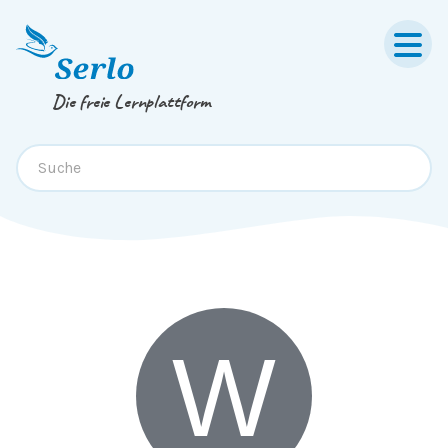
Willi
Springe zum
Inhalt
oder
Footer
Die freie Lernplattform