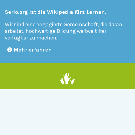
Serlo.org ist die Wikipedia fürs Lernen.
Wir sind eine engagierte Gemeinschaft, die daran
arbeitet, hochwertige Bildung weltweit frei
verfügbar zu machen.
Mehr erfahren
Mitmachen
Allgemein
Über Serlo
Kontakt
Other Languages