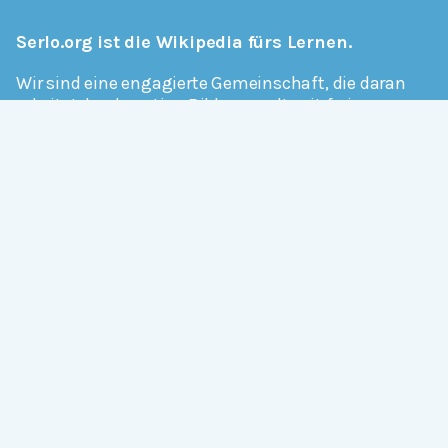
Serlo.org ist die Wikipedia fürs Lernen.
Wir sind eine engagierte Gemeinschaft, die daran
arbeitet, hochwertige Bildung weltweit frei
verfügbar zu machen.
Mehr erfahren
Mitmachen
Allgemein
Über Serlo
Kontakt
Other Languages