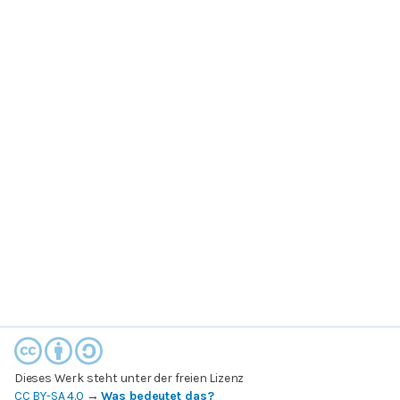
Dieses Werk steht unter der freien Lizenz
CC BY-SA 4.0
→
Was bedeutet das?