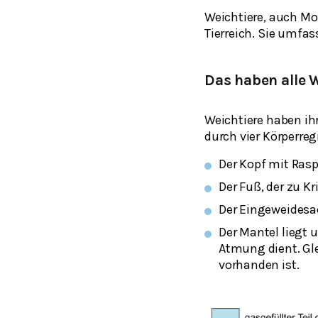
Weichtiere, auch M
Tierreich. Sie umfas
Das haben alle 
Weichtiere haben ih
durch vier Körperre
Der Kopf mit Ras
Der Fuß, der zu Kr
Der Eingeweidesac
Der Mantel liegt 
Atmung dient. Gle
vorhanden ist.