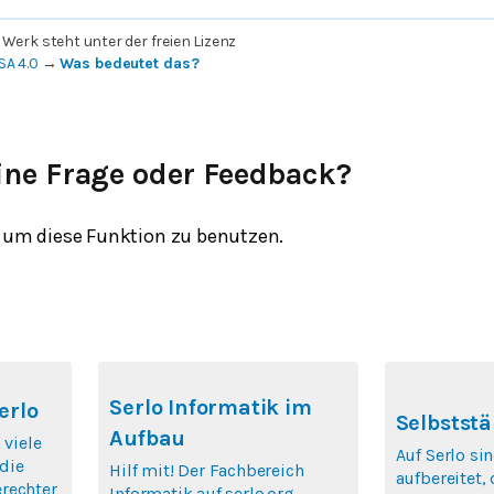
 Werk steht unter der freien Lizenz
SA 4.0
→
Was bedeutet das?
ine Frage oder Feedback?
um diese Funktion zu benutzen.
Serlo Informatik im
erlo
Selbststä
Aufbau
 viele
Auf Serlo si
die
Hilf mit! Der Fachbereich
aufbereitet,
rechter
Informatik auf serlo.org