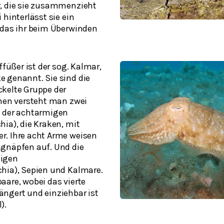
, die sie zusammenzieht
 hinterlässt sie ein
 das ihr beim Überwinden
ffüßer ist der sog. Kalmar,
 genannt. Sie sind die
kelte Gruppe der
hnen versteht man zwei
e der achtarmigen
hia)
, die Kraken, mit
r. Ihre acht Arme weisen
gnäpfen auf. Und die
migen
chia)
, Sepien und Kalmare.
aare, wobei das vierte
ngert und einziehbar ist
).