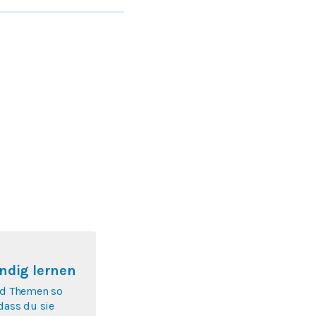
ndig lernen
nd Themen so
 dass du sie