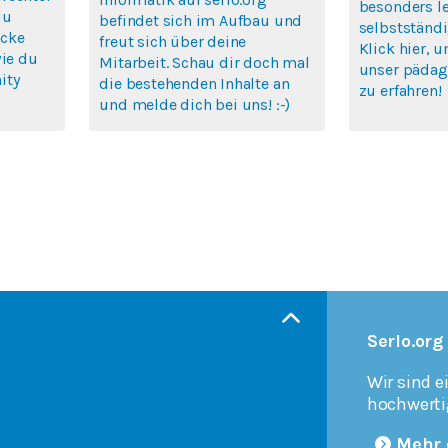
besonders le
du
befindet sich im Aufbau und
selbstständi
icke
freut sich über deine
Klick hier, 
wie du
Mitarbeit. Schau dir doch mal
unser pädag
ity
die bestehenden Inhalte an
zu erfahren!
und melde dich bei uns! :-)
Serlo.org
Wir sind e
hochwerti
Mehr 