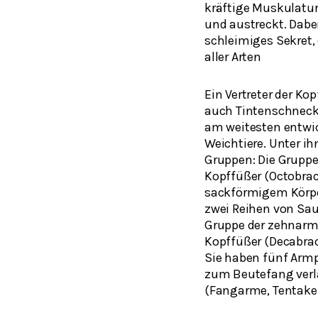
kräftige Muskulatur
und austreckt. Dabei
schleimiges Sekret,
aller Arten
Ein Vertreter der Kop
auch Tintenschnecke
am weitesten entwic
Weichtiere. Unter i
Gruppen: Die Grupp
Kopffüßer
(Octobrac
sackförmigem Körpe
zwei Reihen von Sau
Gruppe der zehnar
Kopffüßer
(Decabra
Sie haben fünf Armp
zum Beutefang verlä
(Fangarme, Tentakel