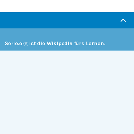
Serlo.org ist die Wikipedia fürs Lernen.
Wir sind eine engagierte Gemeinschaft, die daran
arbeitet, hochwertige Bildung weltweit frei
verfügbar zu machen.
Mehr erfahren
Mitmachen