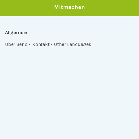
Mitmachen
Allgemein
Über Serlo
Kontakt
Other Languages
Dabei sein
Newsletter
Jobs
GitHub
Community
Products
Serlo Editor
Metadata API
iFrame API
Rechtlich
Datenschutz
Einwilligungen widerrufen