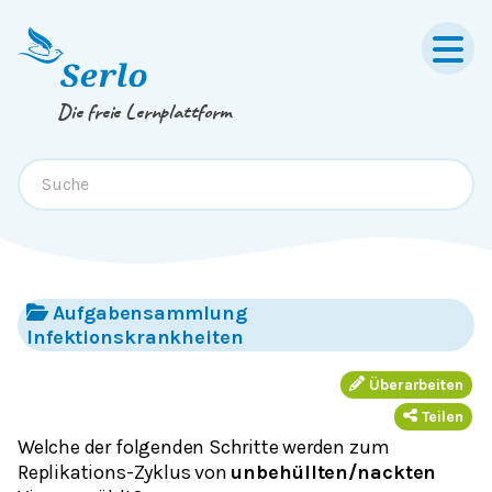
Springe zum
Inhalt
oder
Footer
Die freie Lernplattform
Aufgabensammlung
Infektionskrankheiten
Überarbeiten
Teilen
Welche der folgenden Schritte werden zum
Replikations-Zyklus von
unbehüllten/nackten