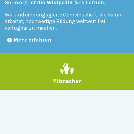
Serlo.org ist die Wikipedia fürs Lernen.
Wir sind eine engagierte Gemeinschaft, die daran
arbeitet, hochwertige Bildung weltweit frei
verfügbar zu machen.
Mehr erfahren
Mitmachen
Allgemein
Über Serlo
Kontakt
Other Languages