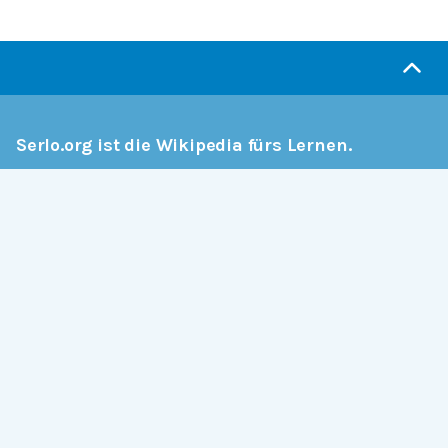
Serlo.org ist die Wikipedia fürs Lernen.
Wir sind eine engagierte Gemeinschaft, die daran
arbeitet, hochwertige Bildung weltweit frei
verfügbar zu machen.
Mehr erfahren
Mitmachen