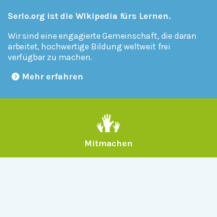
Serlo.org ist die Wikipedia fürs Lernen.
Wir sind eine engagierte Gemeinschaft, die daran
arbeitet, hochwertige Bildung weltweit frei
verfügbar zu machen.
Mehr erfahren
Mitmachen
Allgemein
Über Serlo
Kontakt
Other Languages