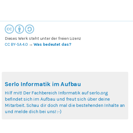
Dieses Werk steht unter der freien Lizenz
CC BY-SA 4.0
→
Was bedeutet das?
Serlo Informatik im Aufbau
Hilf mit! Der Fachbereich Informatik auf serlo.org
befindet sich im Aufbau und freut sich über deine
Mitarbeit. Schau dir doch mal die bestehenden Inhalte an
und melde dich bei uns! :-)