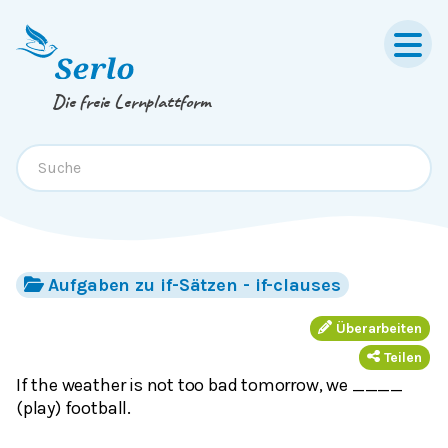
Springe zum
Inhalt
oder
Footer
Die freie Lernplattform
Aufgaben zu if-Sätzen - if-clauses
Überarbeiten
Teilen
If the weather is not too bad tomorrow, we ____
(play) football.