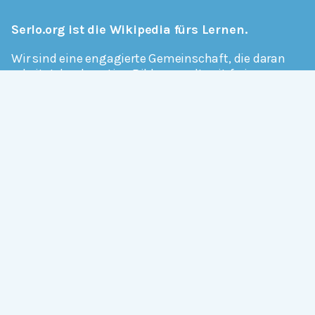
Serlo.org ist die Wikipedia fürs Lernen.
Wir sind eine engagierte Gemeinschaft, die daran
arbeitet, hochwertige Bildung weltweit frei
verfügbar zu machen.
Mehr erfahren
Mitmachen
Allgemein
Über Serlo
Kontakt
Other Languages