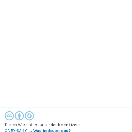
Dieses Werk steht unter der freien Lizenz
CC BY-SA 4.0
→
Was bedeutet das?