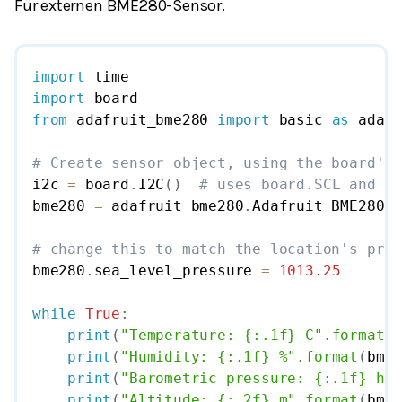
Für externen BME280-Sensor.
import
import
from
 adafruit_bme280 
import
 basic 
as
# Create sensor object, using the board's 
i2c 
=
 board
.
I2C
(
)
# uses board.SCL and bo
bme280 
=
 adafruit_bme280
.
Adafruit_BME280_I
# change this to match the location's pres
bme280
.
sea_level_pressure 
=
1013.25
while
True
:
print
(
"Temperature: {:.1f} C"
.
format
(
b
print
(
"Humidity: {:.1f} %"
.
format
(
bme2
print
(
"Barometric pressure: {:.1f} hPa
print
(
"Altitude: {:.2f} m"
.
format
(
bme2