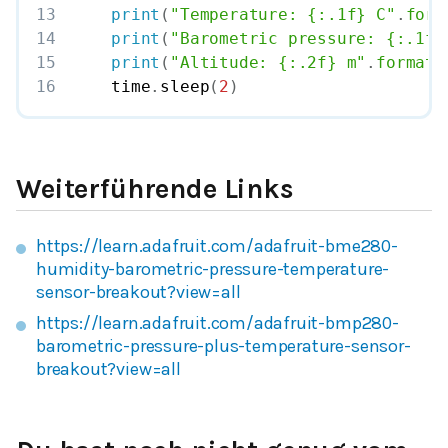
13
print
(
"Temperature: {:.1f} C"
.
form
14
print
(
"Barometric pressure: {:.1f}
15
print
(
"Altitude: {:.2f} m"
.
format
(
16
    time
.
sleep
(
2
)
Weiterführende Links
https://learn.adafruit.com/adafruit-bme280-
humidity-barometric-pressure-temperature-
sensor-breakout?view=all
https://learn.adafruit.com/adafruit-bmp280-
barometric-pressure-plus-temperature-sensor-
breakout?view=all