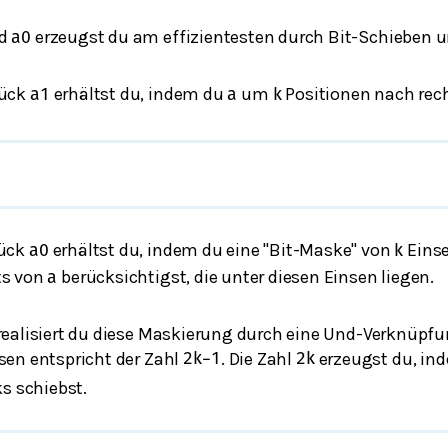
d
erzeugst du am effizientesten durch Bit-Schieben u
a
0
tück
erhältst du, indem du
um
Positionen nach rech
a
1
a
k
tück
erhältst du, indem du eine "Bit-Maske" von
Eins
a
0
k
ts von
berücksichtigst, die unter diesen Einsen liegen.
a
ealisiert du diese Maskierung durch eine Und-Verknüpfun
sen entspricht der Zahl
. Die Zahl
erzeugst du, in
2
k
−
1
2
k
s schiebst.