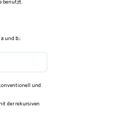
e benutzt.
n
und
.:
a
b
onventionell und
it der rekursiven