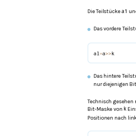
Die Teilstücke
un
a
1
Das vordere Teils
a1
=
a
>>
k
Das hintere Teils
nur diejenigen Bi
Technisch gesehen r
Bit-Maske von
Ein
k
Positionen nach link