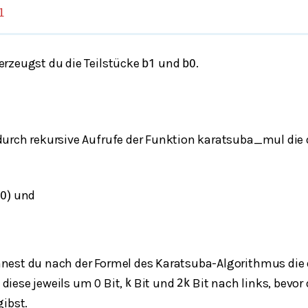
1
rzeugst du die Teilstücke
und
.
b
1
b
0
urch rekursive Aufrufe der Funktion
karatsuba_mul
die 
und
0
)
est du nach der Formel des Karatsuba-Algorithmus die d
diese jeweils um 0 Bit,
Bit und
Bit nach links, bevor 
k
2
k
gibst.