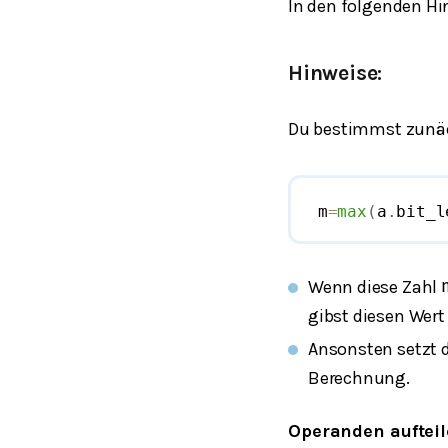
In den folgenden Hi
Hinweise:
Du bestimmst zunäc
 m
=
max
(
a
.
bit_l
Wenn diese Zahl
gibst diesen Wert
Ansonsten setzt 
Berechnung.
Operanden auftei