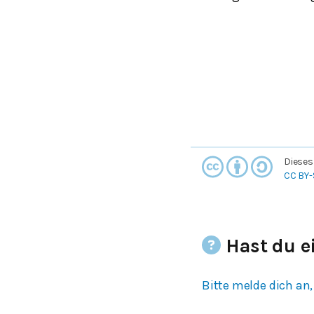
Dieses
CC BY-
Hast du e
Bitte melde dich an,