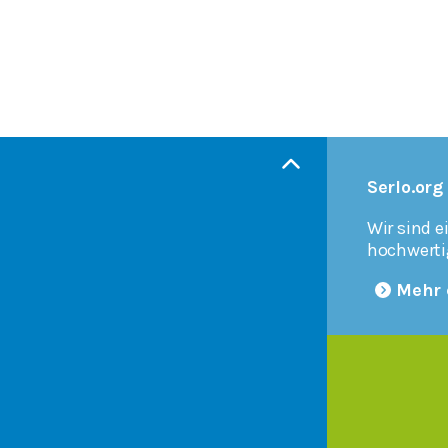
Serlo.org
Wir sind e
hochwerti
Mehr 