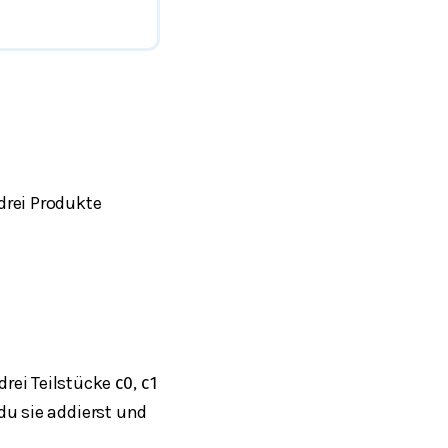
drei Produkte
rei Teilstücke
,
c
0
c
1
du sie addierst und