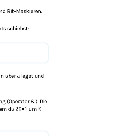
nd Bit-Maskieren.
ts schiebst:
en über
legst und
a
g (Operator &). Die
dem du
um
2
0
=
1
k