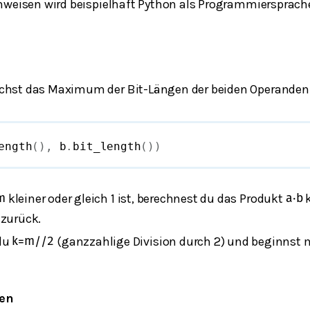
nweisen wird beispielhaft Python als Programmiersprach
hst das Maximum der Bit-Längen der beiden Operande
ength
(
)
,
 b
.
bit_length
(
)
)
kleiner oder gleich 1 ist, berechnest du das Produkt
k
m
a
⋅
b
 zurück.
du
(ganzzahlige Division durch 2) und beginnst m
k
=
m
/
/
2
len