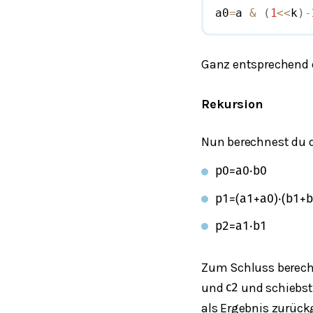
a0
=
a 
&
(
1
<<
k
)
-
Ganz entsprechend e
Rekursion
Nun berechnest du d
p
0
=
a
0
⋅
b
0
p
1
=
(
a
1
+
a
0
)
⋅
(
b
1
+
b
p
2
=
a
1
⋅
b
1
Zum Schluss berechn
und
und schiebst 
c
2
als Ergebnis zurück