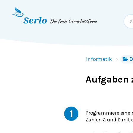
Springe zum
Inhalt
oder
Footer
Die freie Lernplattform
Informatik
D
Aufgaben 
1
Programmiere eine 
Zahlen
und
mit
a
b