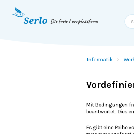
Springe zum
Inhalt
oder
Footer
Die freie Lernplattform
Informatik
Wer
Vordefini
Mit Bedingungen fra
beantwortet. Dies e
Es gibt eine Reihe v