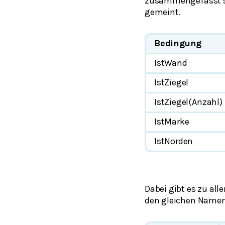
zusammengefasst si
gemeint.
Bedingung
IstWand
IstZiegel
IstZiegel(Anzahl)
IstMarke
IstNorden
Dabei gibt es zu all
den gleichen Name