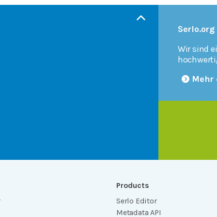
Serlo.org
Wir sind e
hochwerti
Mehr 
Products
r
Serlo Editor
Metadata API