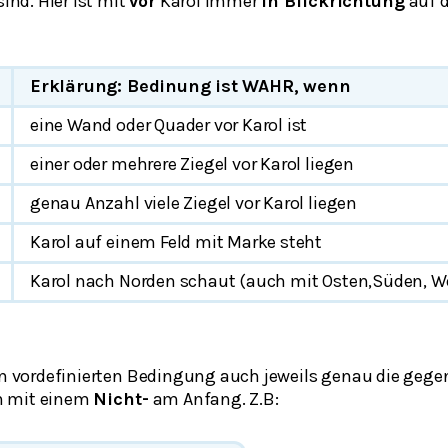
nd. Hier ist mit
vor
Karol immer
in Blickrichtung
auf d
Erklärung: Bedinung ist WAHR, wenn
eine Wand oder Quader vor Karol ist
einer oder mehrere Ziegel vor Karol liegen
genau
Anzahl
viele Ziegel vor Karol liegen
Karol auf einem Feld mit Marke steht
Karol nach Norden schaut (auch mit Osten,Süden, W
en vordefinierten Bedingung auch jeweils genau die gegen
n mit einem
Nicht-
am Anfang. Z.B: