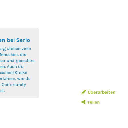
n bei Serlo
org stehen viele
Menschen, die
ser und gerechter
en. Auch du
achen! Klicke
erfahren, wie du
rlo Community
st.
Überarbeiten
Teilen