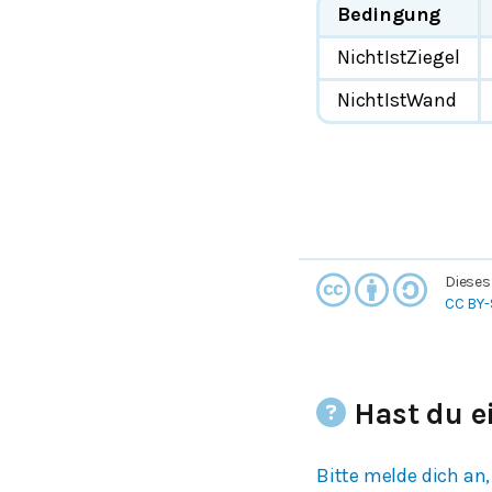
Bedingung
NichtIstZiegel
NichtIstWand
Dieses
CC BY-
Hast du e
Bitte melde dich an,