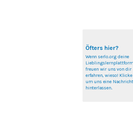
Öfters hier?
Wenn serlo.org deine
Lieblingslernplattform
freuen wir uns von dir
erfahren, wieso! Klicke
um uns eine Nachricht
hinterlassen.