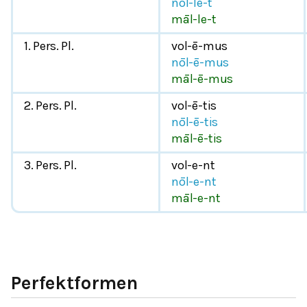
nōl-le-t
māl-le-t
1. Pers. Pl.
vol-ē-mus
nōl-ē-mus
māl-ē-mus
2. Pers. Pl.
vol-ē-tis
nōl-ē-tis
māl-ē-tis
3. Pers. Pl.
vol-e-nt
nōl-e-nt
māl-e-nt
Perfektformen