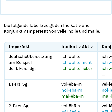
Die folgende Tabelle zeigt den Indikativ und
Konjunktiv
Imperfekt
von
velle
,
nolle
und
malle
:
Imperfekt
Indikativ Aktiv
Konj
deutscheÜbersetzung
ich wollte
ich 
am Beispiel
ich wollte nicht
ich w
der 1. Pers. Sg.
ich wollte lieber
i
ch w
...
...
1. Pers. Sg.
vol-ēba-m
vel-
nōl-ēba-m
nōl-
māl-ēba-m
māl-
2. Pers. Sg.
vol-ēbā-s
vel-le