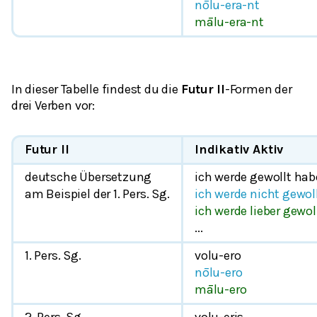
nōlu-era-nt
mālu-era-nt
In dieser Tabelle findest du die
Futur
II
-Formen der
drei Verben vor:
Futur II
Indikativ Aktiv
deutsche Übersetzung
ich werde gewollt ha
am Beispiel der 1. Pers. Sg.
ich werde nicht gewol
ich werde lieber gewo
...
1. Pers. Sg.
volu-ero
nōlu-ero
mālu-ero