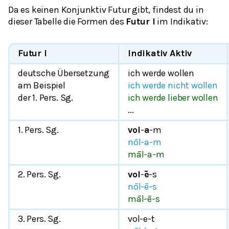
Da es keinen Konjunktiv Futur gibt, findest du in
dieser Tabelle die Formen des
Futur I
im Indikativ:
Futur I
Indikativ Aktiv
deutsche Übersetzung
ich werde wollen
am Beispiel
ich werde nicht wollen
der 1. Pers. Sg.
ich werde lieber wollen
...
1. Pers. Sg.
vol
-
a
-m
nōl-a-m
māl-a-m
2. Pers. Sg.
vol
-
ē
-s
nōl-ē-s
māl-ē-s
3. Pers. Sg.
vol-e-t