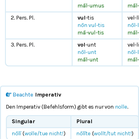
māl-umus
māl-
2. Pers. Pl.
vul
-tis
vel-l
nōn vul-tis
nōl-l
mā-vul-tis
māl-
3. Pers. Pl.
vol
-unt
vel-l
nōl-unt
nōl-l
māl-unt
māl-
Beachte
Imperativ
Den Imperativ (Befehlsform) gibt es nur von
nolle
.
Singular
Plural
nōlī
(
wolle/tue nicht!
)
nōlīte
(
wollt/tut nicht!
)