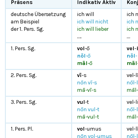
Präsens
Indikativ Aktiv
Konj
deutsche Übersetzung
ich will
ich 
am Beispiel
ich will nicht
ich 
der 1. Pers. Sg.
ich will lieber
ich 
....
...
1. Pers. Sg.
vol
-ō
vel
-
nōl
-ō
nōl
-
māl
-ō
māl
2. Pers. Sg.
vī
-s
vel-l
nōn vī-s
nōl-l
mā-vī-s
māl-
3. Pers. Sg.
vul
-t
vel-l
nōn vul-t
nōl-l
mā-vul-t
māl-
1. Pers. Pl.
vol
-umus
vel-
nōn vol-umus
nōl-