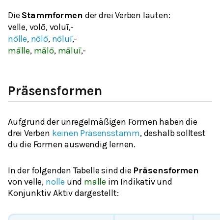
Die
Stammformen
der drei Verben lauten:
velle
, volō, voluī,-
nōlle
,
nōlō
,
nōluī
,-
mālle
,
mālō
,
māluī
,-
Präsensformen
Aufgrund der unregelmäßigen Formen haben die
drei Verben
keinen Präsensstamm
, deshalb solltest
du die Formen auswendig lernen.
In der folgenden Tabelle sind die
Präsensformen
von
velle
,
nolle
und
malle
im Indikativ und
Konjunktiv Aktiv dargestellt: