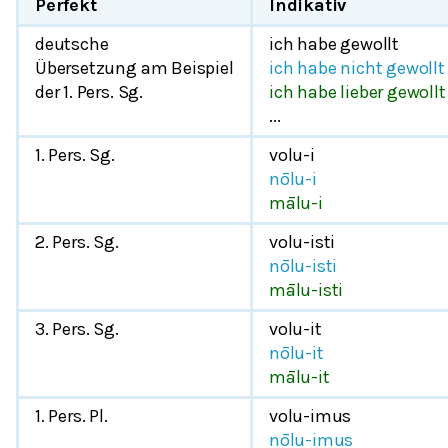
Perfekt
Indikativ
deutsche
ich habe gewollt
Übersetzung am Beispiel
ich habe nicht gewollt
der 1. Pers. Sg.
ich habe lieber gewollt
...
1. Pers. Sg.
volu-i
nōlu-i
mālu-i
2. Pers. Sg.
volu-isti
nōlu-isti
mālu-isti
3. Pers. Sg.
volu-it
nōlu-it
mālu-it
1. Pers. Pl.
volu-imus
nōlu-imus