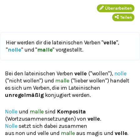
Überarbeiten
Teilen
Hier werden dir die lateinischen Verben "
velle
",
"
nolle
" und "
malle
" vorgestellt.
Bei den lateinischen Verben
velle
("wollen")
,
nolle
("nicht wollen") und
malle
("lieber wollen") handelt
es sich um Verben, die im Lateinischen
unregelmäßig
konjugiert werden.
Nolle
und
malle
sind
Komposita
(Wortzusammensetzungen) von
velle
.
Nolle
setzt sich dabei zusammen
aus
non
und
velle
und
malle
aus
magis
und
velle
.