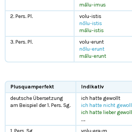
mālu-imus
2. Pers. Pl.
volu-istis
nōlu-istis
mālu-istis
3. Pers. Pl.
volu-erunt
nōlu-erunt
mālu-erunt
Plusquamperfekt
Indikativ
deutsche Übersetzung
ich hatte gewollt
am Beispiel der 1. Pers. Sg.
ich hatte nicht gewoll
ich hatte lieber gewoll
....
1. Pers. Sg.
volu-era-m