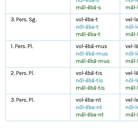
nōl-ēbā-s
nōl-le
māl-ēbā-s
māl-l
3. Pers. Sg.
vol-ēba-t
vel-l
nōl-ēba-t
nōl-l
māl-ēba-t
māl-l
1. Pers. Pl.
vol-ēbā-mus
vel-l
nōl-ēbā-mus
nōl-l
māl-ēbā-mus
māl-
2. Pers. Pl.
vol-ēbā-tis
vel-le
nōl-ēbā-tis
nōl-le
māl-ēbā-tis
māl-l
3. Pers. Pl.
vol-ēba-nt
vel-l
nōl-ēba-nt
nōl-l
māl-ēba-nt
māl-