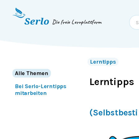
Springe zum
Inhalt
oder
Footer
Die freie Lernplattform
Lerntipps
Alle Themen
Lerntipps
Bei Serlo-Lerntipps
mitarbeiten
(Selbstbest