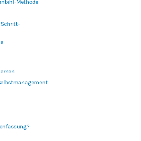
kenbihl-Methode
Schritt-
ie
lernen
? Selbstmanagement
menfassung?