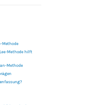
o-Methode
-Lee-Methode hilft
nman-Methode
nprägen
menfassung?