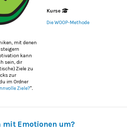
Kurse
Die WOOP-Methode
hniken, mit denen
 steigern
otivation kann
h sein, dir
stische) Ziele zu
icks zur
 du im Ordner
nnvolle Ziele?
".
h mit Emotionen um?