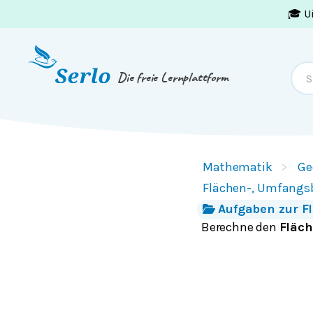
🎓 U
Springe zum
Inhalt
oder
Footer
Die freie Lernplattform
Mathematik
Ge
Flächen-, Umfangs
Aufgaben zur F
Berechne den
Fläch