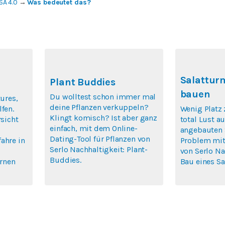
SA 4.0
→
Was bedeutet das?
Salattur
Plant Buddies
bauen
Du wolltest schon immer mal
tures,
deine Pflanzen verkuppeln?
fen.
Wenig Platz 
Klingt komisch? Ist aber ganz
rsicht
total Lust au
einfach, mit dem Online-
angebauten 
Dating-Tool für Pflanzen von
ahre in
Problem mit
Serlo Nachhaltigkeit: Plant-
von Serlo N
Buddies.
ernen
Bau eines Sa