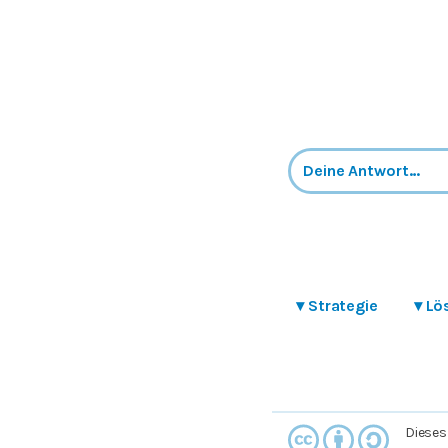
▾
Strategie
▾
Lö
Dieses