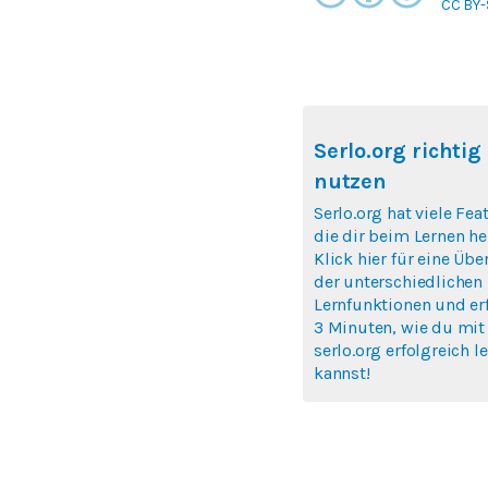
CC BY-
Serlo.org richtig
nutzen
Serlo.org hat viele Fea
die dir beim Lernen hel
Klick hier für eine Übe
der unterschiedlichen
Lernfunktionen und erf
3 Minuten, wie du mit
serlo.org erfolgreich l
kannst!