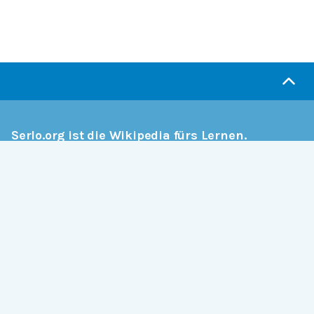
Serlo.org ist die Wikipedia fürs Lernen.
Wir sind eine engagierte Gemeinschaft, die daran
arbeitet, hochwertige Bildung weltweit frei
verfügbar zu machen.
Mehr erfahren