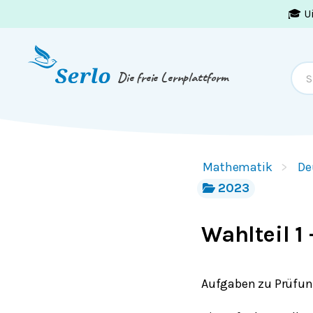
🎓 U
Springe zum
Inhalt
oder
Footer
Die freie Lernplattform
Mathematik
De
2023
Wahlteil 1
Aufgaben zu Prüfung