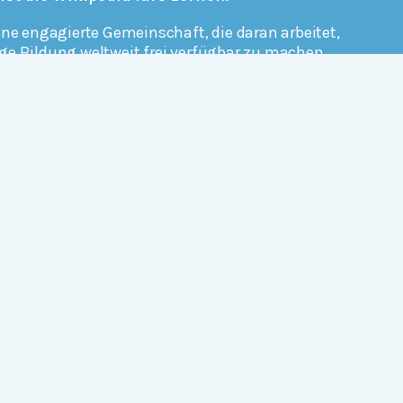
ine engagierte Gemeinschaft, die daran arbeitet,
ge Bildung weltweit frei verfügbar zu machen.
erfahren
Mitmachen
Rechtlich
Datenschutz
Einwilligungen widerrufen
Nutzungsbedingungen und Urheberrecht
Impressum