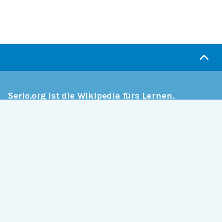
Serlo.org ist die Wikipedia fürs Lernen.
Wir sind eine engagierte Gemeinschaft, die daran
arbeitet, hochwertige Bildung weltweit frei
verfügbar zu machen.
Mehr erfahren