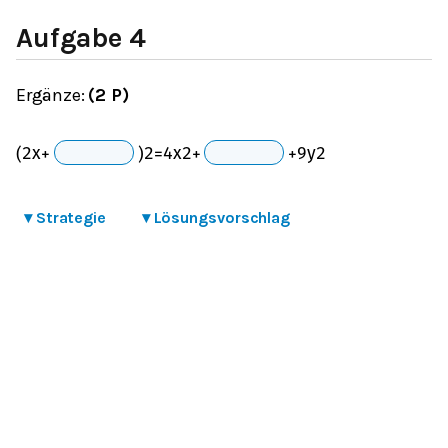
Aufgabe 4
Ergänze:
(2 P)
(
2
x
+
)
2
=
4
x
2
+
+
9
y
2
▾
Strategie
▾
Lösungsvorschlag