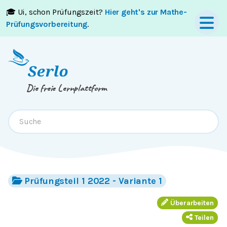
🎓 Ui, schon Prüfungszeit?
Hier geht's zur Mathe-
Springe zum
Inhalt
oder
Footer
Prüfungsvorbereitung
.
Die freie Lernplattform
Prüfungsteil 1 2022 - Variante 1
Überarbeiten
Teilen