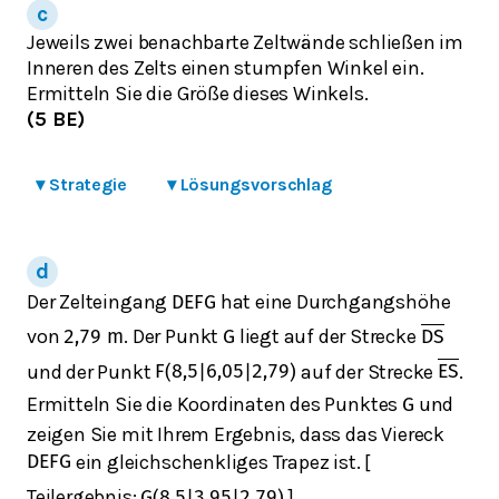
Jeweils zwei benachbarte Zeltwände schließen im
Inneren des Zelts einen stumpfen Winkel ein.
Ermitteln Sie die Größe dieses Winkels.
(5 BE)
▾
Strategie
▾
Lösungsvorschlag
Der Zelteingang
hat eine Durchgangshöhe
D
E
F
G
von
. Der Punkt
liegt auf der Strecke
2,79
m
G
D
S
und der Punkt
auf der Strecke
.
F
(
8,5
|
6,05
|
2,79
)
E
S
Ermitteln Sie die Koordinaten des Punktes
und
G
zeigen Sie mit Ihrem Ergebnis, dass das Viereck
ein gleichschenkliges Trapez ist. [
D
E
F
G
Teilergebnis:
]
G
(
8,5
|
3,95
|
2,79
)