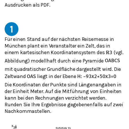
Ausdrucken als PDF.
1
Für einen Stand auf der nächsten Reisemesse in
München plant ein Veranstalter ein Zelt, das in
einem kartesischen Koordinatensystem des
(vgl.
ℝ
3
Abbildung) modellhaft durch eine Pyramide
O
A
B
C
S
mit quadratischer Grundfläche dargestellt wird. Die
Zeltwand
liegt in der Ebene
O
A
S
H
:
−
93
x
2
+
50
x
3
=
0
Die Koordinaten der Punkte sind Längenangaben in
der Einheit Meter. Auf die Mitführung von Einheiten
kann bei den Rechnungen verzichtet werden.
Runden Sie Ihre Ergebnisse gegebenenfalls auf zwei
Nachkommastellen.