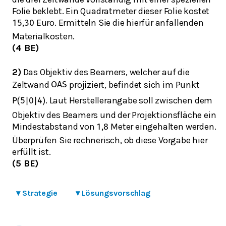
Folie beklebt. Ein Quadratmeter dieser Folie kostet
Euro. Ermitteln Sie die hierfür anfallenden
15,30
Materialkosten.
(4 BE)
2)
Das Objektiv des Beamers, welcher auf die
Zeltwand
projiziert, befindet sich im Punkt
O
A
S
. Laut Herstellerangabe soll zwischen dem
P
(
5
|
0
|
4
)
Objektiv des Beamers und der Projektionsfläche ein
Mindestabstand von
Meter eingehalten werden.
1,8
Überprüfen Sie rechnerisch, ob diese Vorgabe hier
erfüllt ist.
(5 BE)
▾
Strategie
▾
Lösungsvorschlag