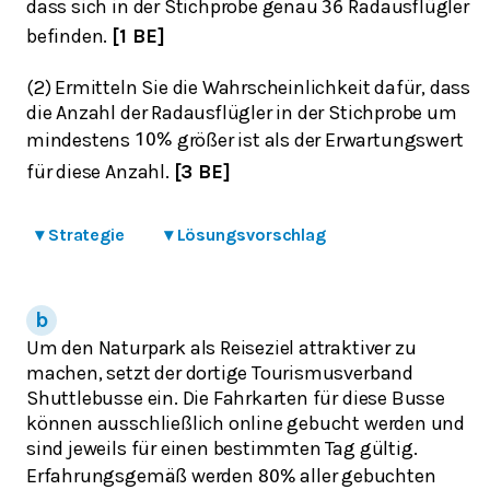
dass sich in der Stichprobe genau
Radausflügler
36
befinden.
[1 BE]
(2) Ermitteln Sie die Wahrscheinlichkeit dafür, dass
die Anzahl der Radausflügler in der Stichprobe um
mindestens
größer ist als der Erwartungswert
10
%
für diese Anzahl.
[3 BE]
▾
Strategie
▾
Lösungsvorschlag
Um den Naturpark als Reiseziel attraktiver zu
machen, setzt der dortige Tourismusverband
Shuttlebusse ein. Die Fahrkarten für diese Busse
können ausschließlich online gebucht werden und
sind jeweils für einen bestimmten Tag gültig.
Erfahrungsgemäß werden
aller gebuchten
80
%