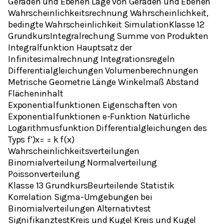
Geraden und Ebenen Lage von Geraden und Ebenen
Wahrscheinlichkeitsrechnung Wahrscheinlichkeit,
bedingte Wahrscheinlichkeit SimulationKlasse 12
GrundkursIntegralrechung Summe von Produkten
Integralfunktion Hauptsatz der
Infinitesimalrechnung Integrationsregeln
Differentialgleichungen Volumenberechnungen
Metrische Geometrie Länge Winkelmaß Abstand
Flächeninhalt
Exponentialfunktionen Eigenschaften von
Exponentialfunktionen e-Funktion Natürliche
Logarithmusfunktion Differentialgleichungen des
Typs f’)x= = k f(x)
Wahrscheinlichkeitsverteilungen
Binomialverteilung Normalverteilung
Poissonverteilung
Klasse 13 GrundkursBeurteilende Statistik
Korrelation Sigma-Umgebungen bei
Binomialverteilungen Alternativtest
SignifikanztestKreis und Kugel Kreis und Kugel