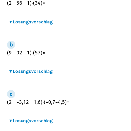
(
2
5
6
1
)
⋅
(
3
4
)
=
▾
Lösungsvorschlag
(
9
0
2
1
)
⋅
(
5
7
)
=
▾
Lösungsvorschlag
(
2
−
3,1
2
1,6
)
⋅
(
−
0,7
−
4,5
)
=
▾
Lösungsvorschlag