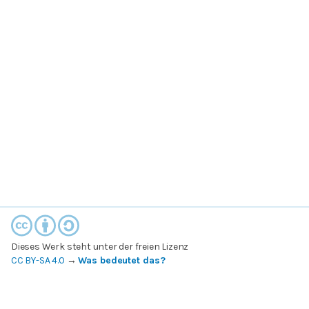
Dieses Werk steht unter der freien Lizenz
CC BY-SA 4.0
→
Was bedeutet das?