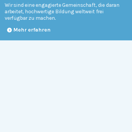
Wir sind eine engagierte Gemeinschaft, die daran
arbeitet, hochwertige Bildung weltweit frei
verfügbar zu machen.
Mehr erfahren
Mitmachen
Allgemein
Über Serlo
Kontakt
Other Languages
Dabei sein