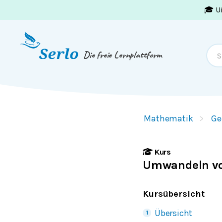
🎓 U
Springe zum
Inhalt
oder
Footer
Die freie Lernplattform
Mathematik
Ge
Kurs
Umwandeln vo
Kursübersicht
Übersicht