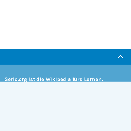
Serlo.org ist die Wikipedia fürs Lernen.
Wir sind eine engagierte Gemeinschaft, die daran
arbeitet, hochwertige Bildung weltweit frei
verfügbar zu machen.
Mehr erfahren