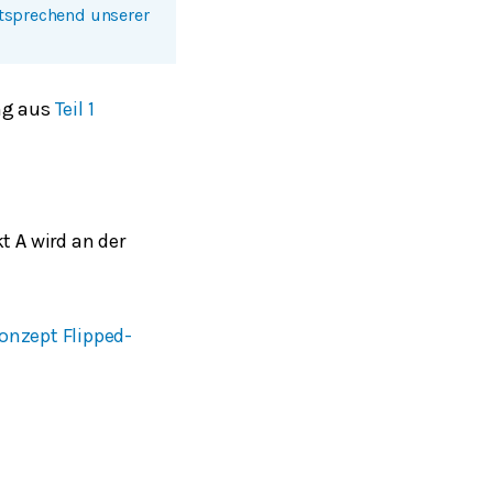
ntsprechend unserer
ng aus
Teil 1
kt
wird an der
A
onzept Flipped-