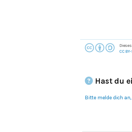
Dieses
CC BY-
Hast du e
Bitte melde dich an,