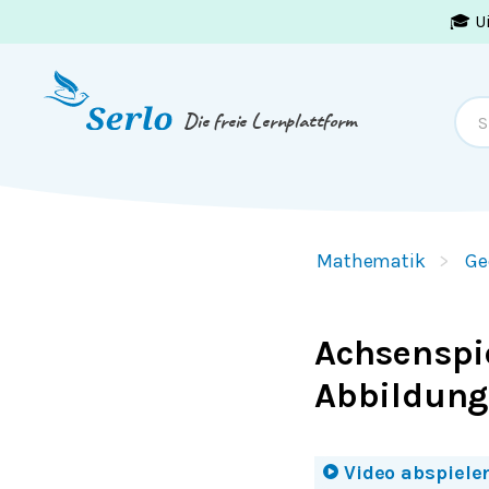
🎓 U
Springe zum
Inhalt
oder
Footer
Die freie Lernplattform
Mathematik
Ge
Achsenspie
Abbildung
Video abspiele
Mit einem Klick auf