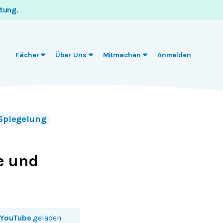
itung
.
Fächer
Über Uns
Mitmachen
Anmelden
Spiegelung
e und
YouTube
geladen