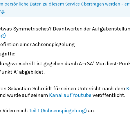
n persönliche Daten zu diesem Service übertragen werden – e
ng
.
 etwas Symmetrisches? Beantworten der Aufgabenstellu
ng)
fintion einer Achsenspiegelung
griffe:
dungsvorschrift ist gegeben durch
.Man liest: Pun
A
→
S
A
′
 Punkt
abgebildet.
A
′
von Sebastian Schmidt für seinen Unterricht nach dem
K
 und wurde auf seinem
Kanal auf Youtube
veröffentlicht.
m Video noch
Teil 1 (Achsenspiegelung)
an.