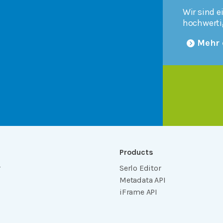
Wir sind e
hochwerti
Mehr 
Products
r
Serlo Editor
Metadata API
iFrame API