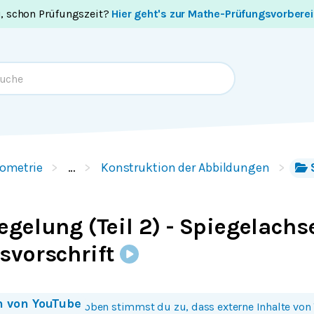
i, schon Prüfungszeit?
Hier geht's zur Mathe-Prüfungsvorbere
ometrie
…
Konstruktion der Abbildungen
gelung (Teil 2) - Spiegelachs
svorschrift
n von
YouTube
 Bild oder Button oben stimmst du zu, dass externe Inhalte von