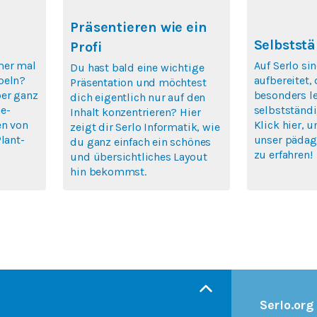
Präsentieren wie ein
Selbststä
Profi
mer mal
Auf Serlo si
Du hast bald eine wichtige
peln?
aufbereitet,
Präsentation und möchtest
ber ganz
besonders le
dich eigentlich nur auf den
e-
selbstständi
Inhalt konzentrieren? Hier
en von
Klick hier, 
zeigt dir Serlo Informatik, wie
lant-
unser pädag
du ganz einfach ein schönes
zu erfahren!
und übersichtliches Layout
hin bekommst.
Serlo.org