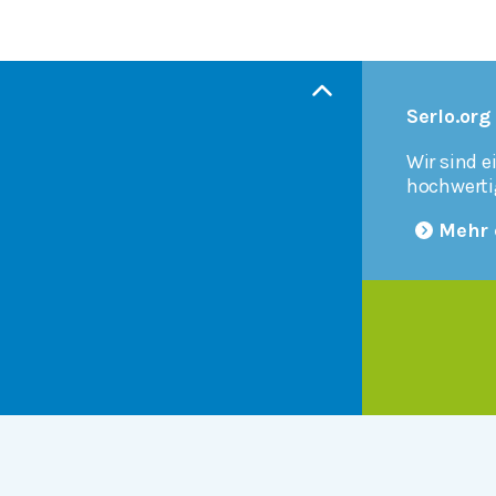
Serlo.org
Wir sind e
hochwerti
Mehr 
Products