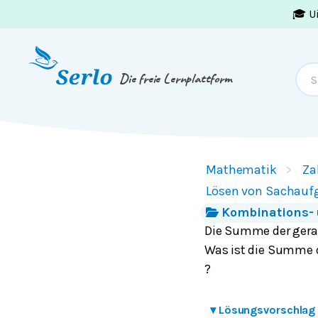
🎓 U
Springe zum
Inhalt
oder
Footer
Die freie Lernplattform
Mathematik
Za
Lösen von Sachauf
Kombinations- 
Die Summe der gerad
Was ist die Summe 
?
▾
Lösungsvorschlag