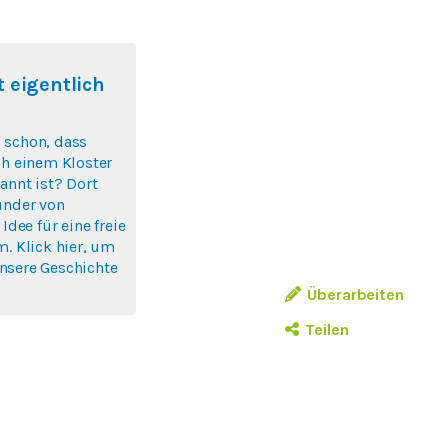
 eigentlich
 schon, dass
ch einem Kloster
annt ist? Dort
ünder von
 Idee für eine freie
m. Klick hier, um
nsere Geschichte
Überarbeiten
Teilen