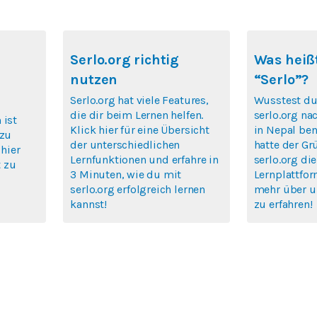
Serlo.org richtig
Was heißt
nutzen
“Serlo”?
Serlo.org hat viele Features,
Wusstest du
die dir beim Lernen helfen.
serlo.org na
 ist
Klick hier für eine Übersicht
in Nepal ben
 zu
der unterschiedlichen
hatte der Gr
 hier
Lernfunktionen und erfahre in
serlo.org die
 zu
3 Minuten, wie du mit
Lernplattfor
serlo.org erfolgreich lernen
mehr über u
kannst!
zu erfahren!