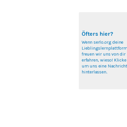
Öfters hier?
Wenn serlo.org deine
Lieblingslernplattform
freuen wir uns von dir
erfahren, wieso! Klicke
um uns eine Nachricht
hinterlassen.