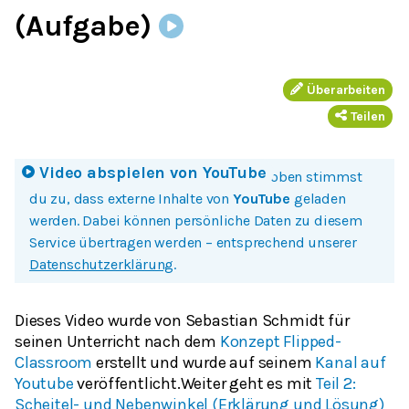
(Aufgabe)
Überarbeiten
Teilen
Video abspielen von
YouTube
Mit einem Klick auf Bild oder Button oben stimmst
du zu, dass externe Inhalte von
YouTube
geladen
werden. Dabei können persönliche Daten zu diesem
Service übertragen werden – entsprechend unserer
Datenschutzerklärung
.
Dieses Video wurde von Sebastian Schmidt für
seinen Unterricht nach dem
Konzept Flipped-
Classroom
erstellt und wurde auf seinem
Kanal auf
Youtube
veröffentlicht.Weiter geht es mit
Teil 2:
Scheitel- und Nebenwinkel (Erklärung und Lösung)