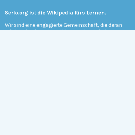
Serlo.org ist die Wikipedia fürs Lernen.
Wir sind eine engagierte Gemeinschaft, die daran
arbeitet, hochwertige Bildung weltweit frei
verfügbar zu machen.
Mehr erfahren
Mitmachen
Allgemein
Über Serlo
Kontakt
Other Languages