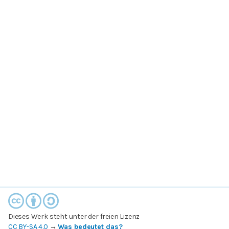
Dieses Werk steht unter der freien Lizenz
CC BY-SA 4.0
→
Was bedeutet das?