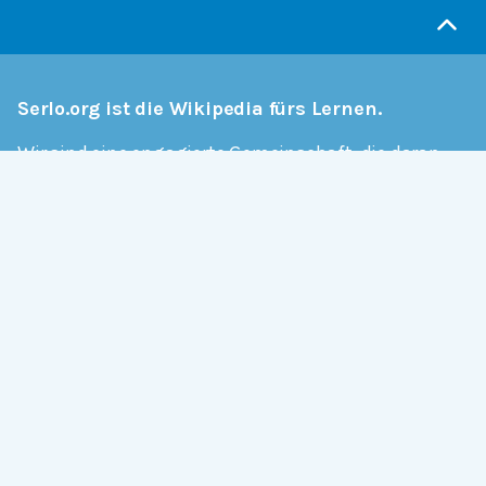
Serlo.org ist die Wikipedia fürs Lernen.
Wir sind eine engagierte Gemeinschaft, die daran
arbeitet, hochwertige Bildung weltweit frei
verfügbar zu machen.
Mehr erfahren
Mitmachen
Allgemein