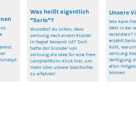
Was heißt eigentlich
Unsere Vi
rnen
“Serlo”?
Wie kann fre
 so
Welt in der 
Wusstest du schon, dass
e
verändern? 
serlo.org nach einem Kloster
erzählt Ser
in Nepal benannt ist? Dort
annst.
Köhl, warum 
hatte der Gründer von
ber
serlo.org ko
serlo.org die Idee für eine freie
Konzept
Verfügung s
Lernplattform. Klick hier, um
allen mitges
mehr über unsere Geschichte
können.
zu erfahren!