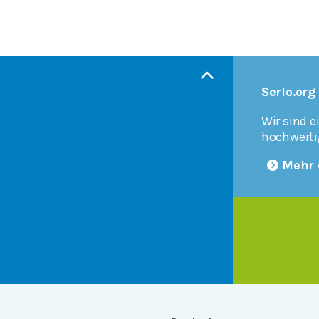
Serlo.org
Wir sind e
hochwerti
Mehr 