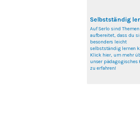
Selbstständig le
Auf Serlo sind Themen
aufbereitet, dass du si
besonders leicht
selbstständig lernen k
Klick hier, um mehr ü
unser pädagogisches 
zu erfahren!