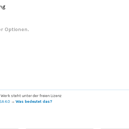
ing
er Optionen.
 Werk steht unter der freien Lizenz
SA 4.0
→
Was bedeutet das?