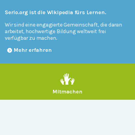
Serlo.org ist die Wikipedia fürs Lernen.
Wir sind eine engagierte Gemeinschaft, die daran
arbeitet, hochwertige Bildung weltweit frei
verfügbar zu machen.
Mehr erfahren
Mitmachen
Allgemein
Über Serlo
Kontakt
Other Languages