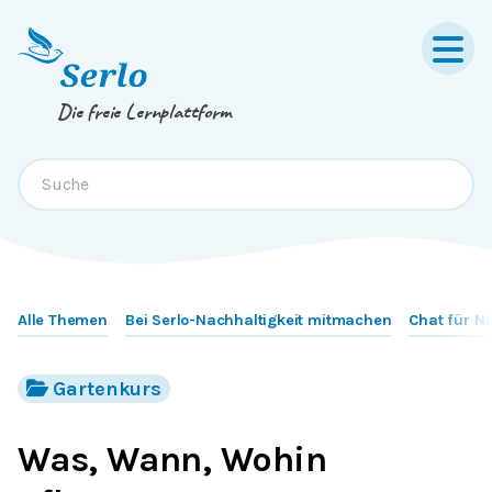
Springe zum
Inhalt
oder
Footer
Die freie Lernplattform
Alle Themen
Bei Serlo-Nachhaltigkeit mitmachen
Chat für N
Gartenkurs
Was, Wann, Wohin