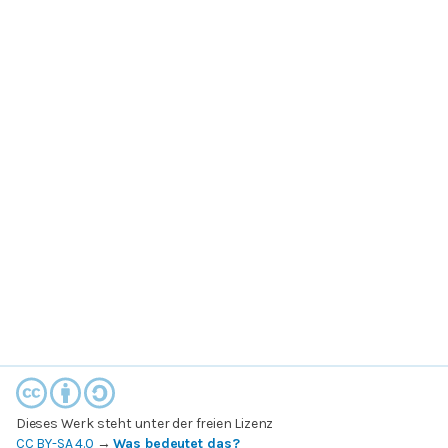
Dieses Werk steht unter der freien Lizenz
CC BY-SA 4.0
→
Was bedeutet das?