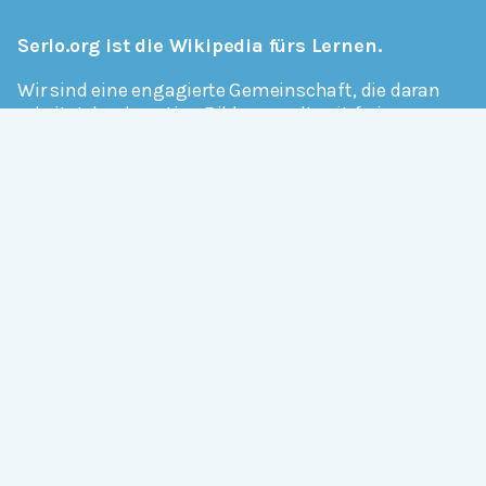
Serlo.org ist die Wikipedia fürs Lernen.
Wir sind eine engagierte Gemeinschaft, die daran
arbeitet, hochwertige Bildung weltweit frei
verfügbar zu machen.
Mehr erfahren
Mitmachen
Allgemein
Über Serlo
Kontakt
Other Languages