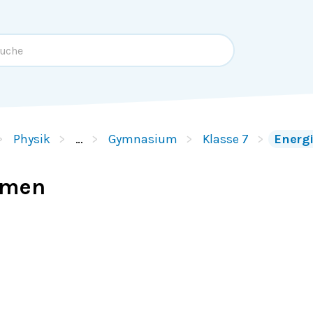
Physik
…
Gymnasium
Klasse 7
Energ
rmen