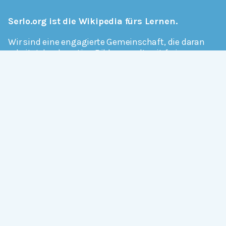
Serlo.org ist die Wikipedia fürs Lernen.
Wir sind eine engagierte Gemeinschaft, die daran
arbeitet, hochwertige Bildung weltweit frei
verfügbar zu machen.
Mehr erfahren
Mitmachen
Allgemein
Über Serlo
Kontakt
Other Languages