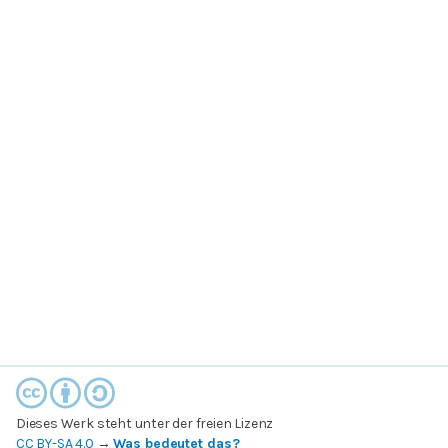
Dieses Werk steht unter der freien Lizenz
CC BY-SA 4.0
→
Was bedeutet das?