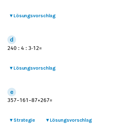
▾
Lösungsvorschlag
240
:
4
:
3
⋅
12
=
▾
Lösungsvorschlag
357
−
161
−
87
+
267
=
▾
Strategie
▾
Lösungsvorschlag