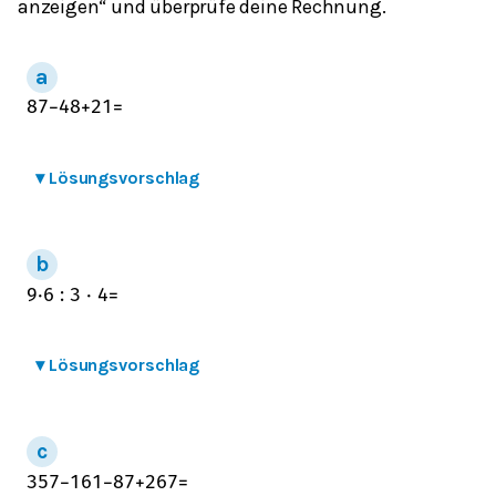
anzeigen“ und überprüfe deine Rechnung.
87
−
48
+
21
=
▾
Lösungsvorschlag
9
⋅
6
:
3
⋅
4
=
▾
Lösungsvorschlag
357
−
161
−
87
+
267
=