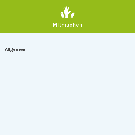
Mitmachen
Allgemein
Über Serlo
Kontakt
Other Languages
Dabei sein
Newsletter
Jobs
GitHub
Community
Products
Serlo Editor
Metadata API
iFrame API