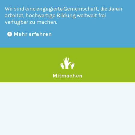
Wir sind eine engagierte Gemeinschaft, die daran
arbeitet, hochwertige Bildung weltweit frei
verfügbar zu machen.
Mehr erfahren
Mitmachen
Allgemein
Über Serlo
Kontakt
Other Languages
Dabei sein