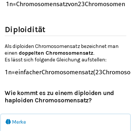
1
n
=
C
h
r
o
m
o
s
o
m
e
n
s
a
t
z
v
o
n
23
C
h
r
o
m
o
s
o
m
e
n
Diploidität
Als diploiden Chromosomensatz bezeichnet man
einen
doppelten Chromosomensatz
.
Es lässt sich folgende Gleichung aufstellen:
1
n
=
e
i
n
f
a
c
h
e
r
C
h
r
o
m
o
s
o
m
e
n
s
a
t
z
(
23
C
h
r
o
m
o
s
o
Wie kommt es zu einem diploiden und
haploiden Chromosomensatz?
Merke