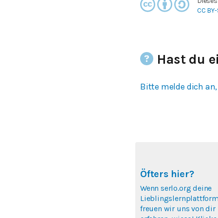
Dieses
CC BY-
Hast du e
Bitte melde dich an,
Öfters hier?
Wenn serlo.org deine
Lieblingslernplattform
freuen wir uns von dir