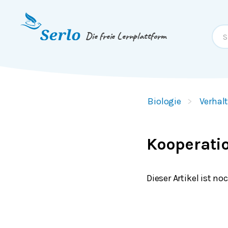
Springe zum
Inhalt
oder
Footer
Die freie Lernplattform
Biologie
Verhal
Kooperati
Dieser Artikel ist n