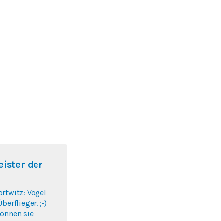
eister der
rtwitz: Vögel
berflieger. ;-)
können sie