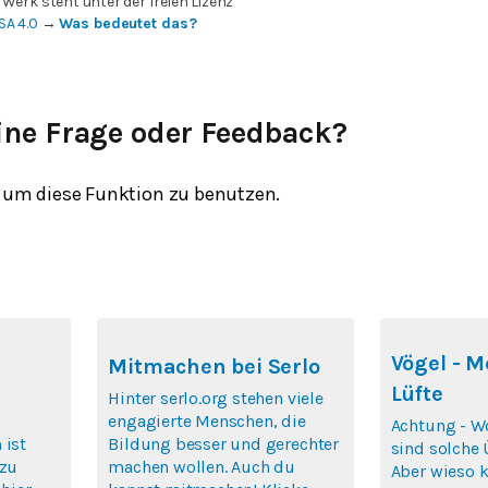
 Werk steht unter der freien Lizenz
SA 4.0
→
Was bedeutet das?
ine Frage oder Feedback?
um diese Funktion zu benutzen.
Vögel - M
Mitmachen bei Serlo
Lüfte
Hinter serlo.org stehen viele
engagierte Menschen, die
Achtung - Wo
 ist
Bildung besser und gerechter
sind solche Ü
 zu
machen wollen. Auch du
Aber wieso 