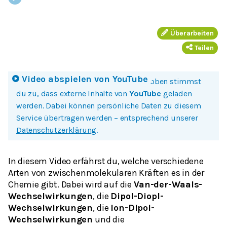
Überarbeiten
Teilen
Video abspielen von
YouTube
Mit einem Klick auf Bild oder Button oben stimmst
du zu, dass externe Inhalte von
YouTube
geladen
werden. Dabei können persönliche Daten zu diesem
Service übertragen werden – entsprechend unserer
Datenschutzerklärung
.
In diesem Video erfährst du, welche verschiedene
Arten von zwischenmolekularen Kräften es in der
Chemie gibt. Dabei wird auf die
Van-der-Waals-
Wechselwirkungen
, die
Dipol-Diopl-
Wechselwirkungen
, die
Ion-Dipol-
Wechselwirkungen
und die