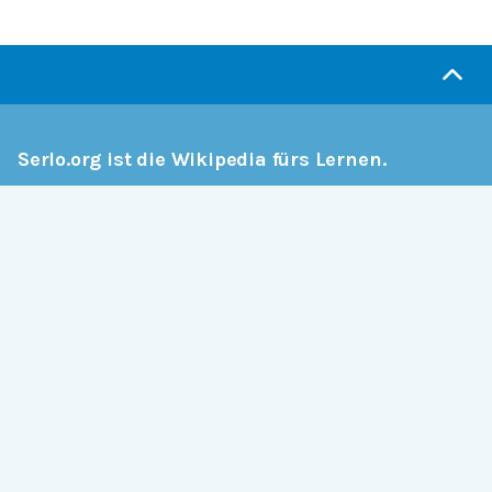
Serlo.org ist die Wikipedia fürs Lernen.
Wir sind eine engagierte Gemeinschaft, die daran
arbeitet, hochwertige Bildung weltweit frei
verfügbar zu machen.
Mehr erfahren
Mitmachen