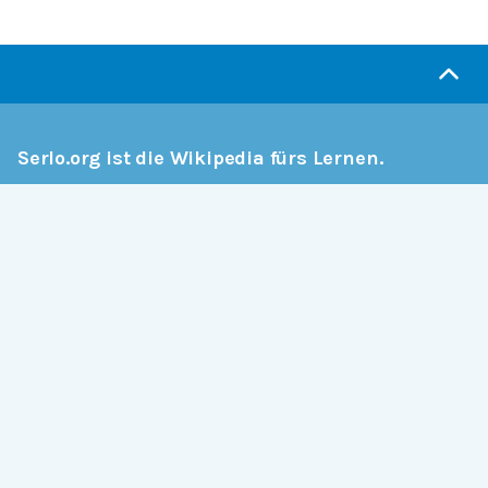
Serlo.org ist die Wikipedia fürs Lernen.
Wir sind eine engagierte Gemeinschaft, die daran
arbeitet, hochwertige Bildung weltweit frei
verfügbar zu machen.
Mehr erfahren
Mitmachen