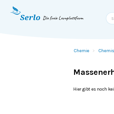
Springe zum
Inhalt
oder
Footer
Die freie Lernplattform
Chemie
Chemis
Massenerh
Hier gibt es noch ke