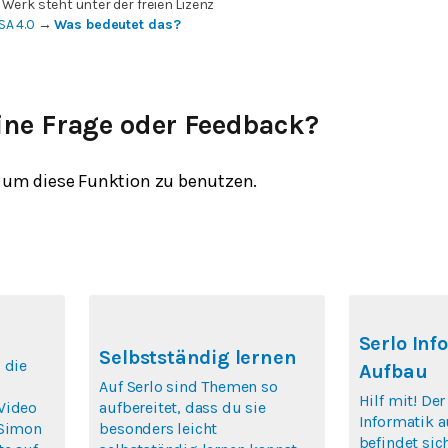
 Werk steht unter der freien Lizenz
SA 4.0
→
Was bedeutet das?
ine Frage oder Feedback?
um diese Funktion zu benutzen.
Serlo Inf
Selbstständig lernen
 die
Aufbau
Auf Serlo sind Themen so
Hilf mit! De
Video
aufbereitet, dass du sie
Informatik a
 Simon
besonders leicht
befindet si