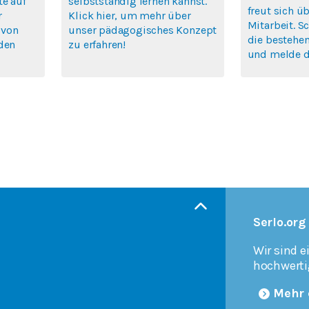
te auf
selbstständig lernen kannst.
freut sich ü
r
Klick hier, um mehr über
Mitarbeit. S
 von
unser pädagogisches Konzept
die bestehen
rden
zu erfahren!
und melde di
Serlo.org
Wir sind e
hochwerti
Mehr 