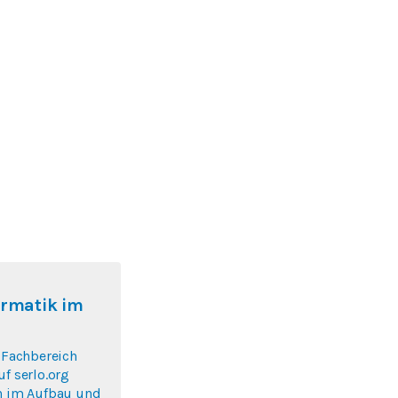
ormatik im
r Fachbereich
uf serlo.org
ch im Aufbau und