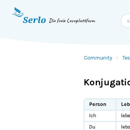
Springe zum
Inhalt
oder
Footer
Die freie Lernplattform
Community
Tes
Konjugati
Person
Le
Ich
leb
Du
leb