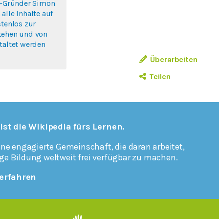
lo-Gründer Simon
alle Inhalte auf
stenlos zur
tehen und von
taltet werden
Überarbeiten
Teilen
 ist die Wikipedia fürs Lernen.
ine engagierte Gemeinschaft, die daran arbeitet,
ge Bildung weltweit frei verfügbar zu machen.
erfahren