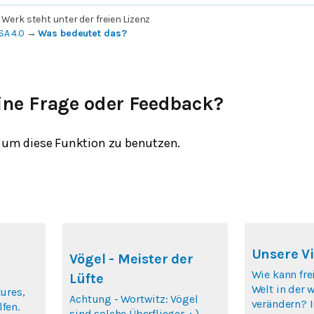
 Werk steht unter der freien Lizenz
SA 4.0
→
Was bedeutet das?
ine Frage oder Feedback?
um diese Funktion zu benutzen.
Unsere Vi
Vögel - Meister der
Wie kann fre
Lüfte
Welt in der 
tures,
Achtung - Wortwitz: Vögel
verändern? 
fen.
sind solche Überflieger. ;-)