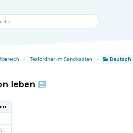
tbereich
Testordner im Sandkasten
Deutsch 
on leben
ben
e
st