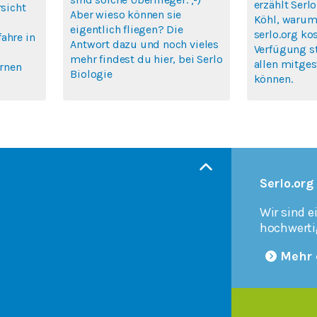
erzählt Ser
rsicht
Aber wieso können sie
Köhl, warum 
eigentlich fliegen? Die
serlo.org ko
ahre in
Antwort dazu und noch vieles
Verfügung s
mehr findest du hier, bei Serlo
allen mitges
ernen
Biologie
können.
Serlo.org
Wir sind e
hochwerti
Mehr 