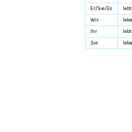
Er/Sie/Es
lebt
Wir
leb
Ihr
lebt
Sie
leb