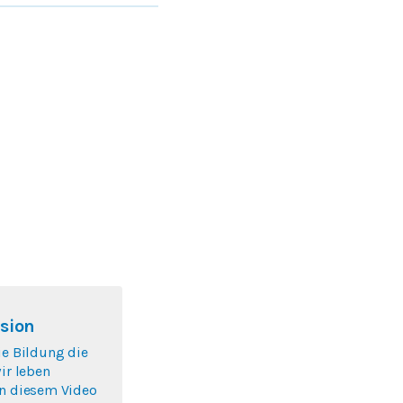
sion
ie Bildung die
wir leben
In diesem Video