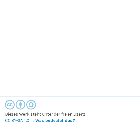
Dieses Werk steht unter der freien Lizenz
CC BY-SA 4.0
→
Was bedeutet das?