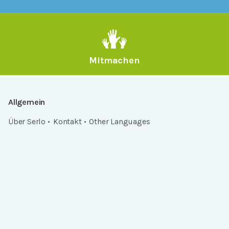
Mitmachen
Allgemein
Über Serlo
Kontakt
Other Languages
Dabei sein
Newsletter
Jobs
GitHub
Community
Products
Serlo Editor
Metadata API
iFrame API