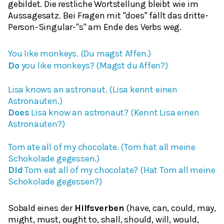
gebildet. Die restliche Wortstellung bleibt wie im
Aussagesatz. Bei Fragen mit "does" fällt das dritte-
Person-Singular-"s" am Ende des Verbs weg.
You like monkeys. (
Du magst Affen.)
Do
you like monkeys? (
Magst du Affen?)
Lisa knows an astronaut.
(Lisa kennt einen
Astronauten.)
Does
Lisa know an astronaut?
(Kennt Lisa einen
Astronauten?)
Tom ate all of my chocolate.
(Tom hat all meine
Schokolade gegessen.)
Did
Tom eat all of my chocolate?
(Hat Tom all meine
Schokolade gegessen?)
Sobald eines der
Hilfsverben
(have, can, could, may,
might, must, ought to, shall, should, will, would,