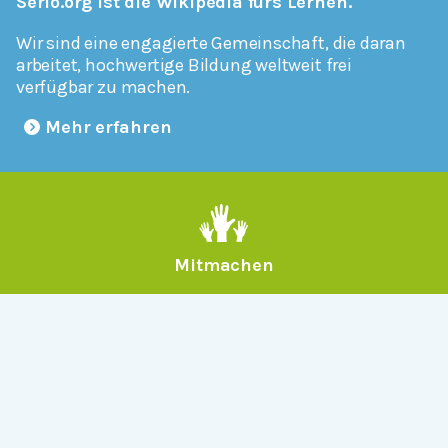
Serlo.org ist die Wikipedia fürs Lernen.
Wir sind eine engagierte Gemeinschaft, die daran
arbeitet, hochwertige Bildung weltweit frei
verfügbar zu machen.
Mehr erfahren
Mitmachen
Allgemein
Über Serlo
Kontakt
Other Languages
Dabei sein