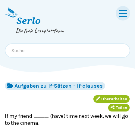
Springe zum
Inhalt
oder
Footer
Die freie Lernplattform
Aufgaben zu if-Sätzen - if-clauses
Überarbeiten
Teilen
If my friend ____ (have) time next week, we will go
to the cinema.