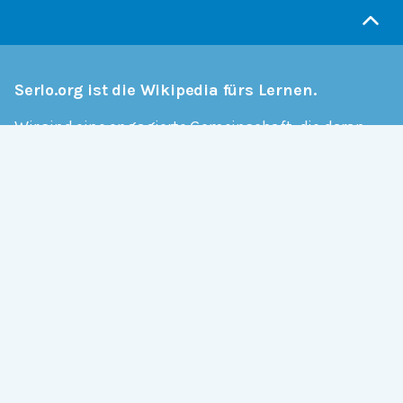
Serlo.org ist die Wikipedia fürs Lernen.
Wir sind eine engagierte Gemeinschaft, die daran
arbeitet, hochwertige Bildung weltweit frei
verfügbar zu machen.
Mehr erfahren
Mitmachen
Allgemein