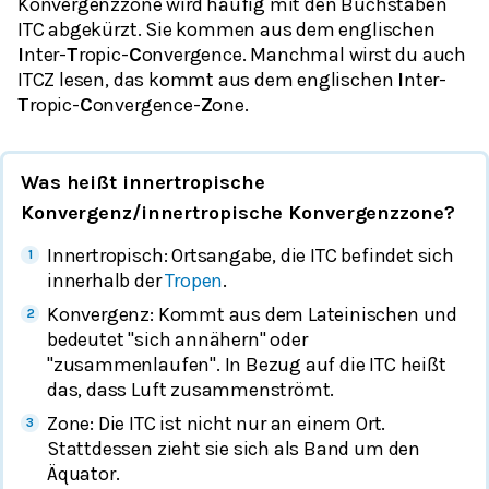
Konvergenzzone wird häufig mit den Buchstaben
ITC abgekürzt. Sie kommen aus dem englischen
I
nter-
T
ropic-
C
onvergence. Manchmal wirst du auch
ITCZ lesen, das kommt aus dem englischen
I
nter-
T
ropic-
C
onvergence-
Z
one.
Was heißt innertropische
Konvergenz/innertropische Konvergenzzone?
Innertropisch: Ortsangabe, die ITC befindet sich
innerhalb der
Tropen
.
Konvergenz: Kommt aus dem Lateinischen und
bedeutet "sich annähern" oder
"zusammenlaufen". In Bezug auf die ITC heißt
das, dass Luft zusammenströmt.
Zone: Die ITC ist nicht nur an einem Ort.
Stattdessen zieht sie sich als Band um den
Äquator.